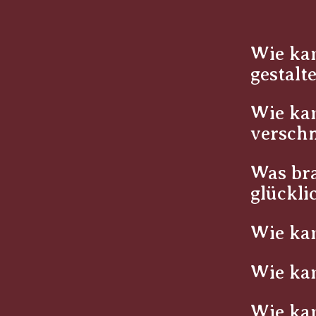
Wie ka
gestalt
Wie kan
versch
Was bra
glückli
Wie kan
Wie ka
Wie kan