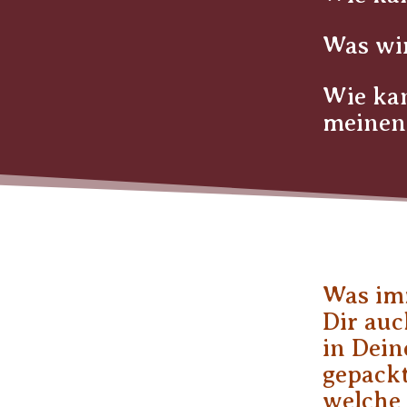
Was wi
Wie kan
meinen 
Was im
Dir auc
in Dei
gepackt
welche