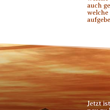
auch g
welche 
aufgebe
Jetzt is