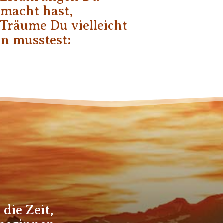
emacht hast,
Träume Du vielleicht
n musstest:
t die Zeit,