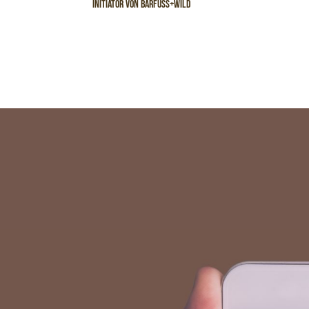
initiator von barfuss+wild