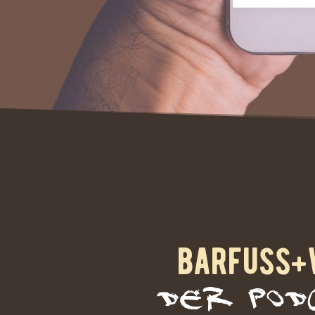
barfuss+
DER pod