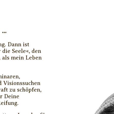
..
ng. Dann ist
 die Seele«, den
, als mein Leben
minaren,
d Visionssuchen
raft zu schöpfen,
ür Deine
eifung.