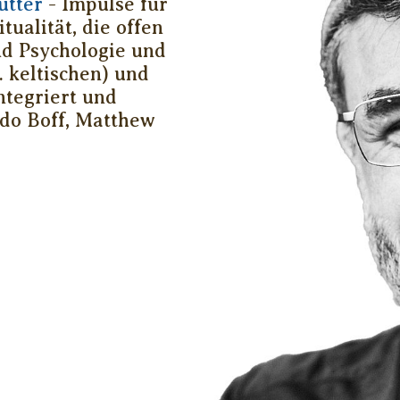
utter
- Impulse für
tualität, die offen
nd Psychologie und
. keltischen) und
ntegriert und
rdo Boff, Matthew