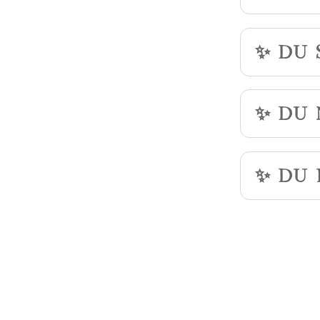
✨ Du
✨ Du
✨ Du 