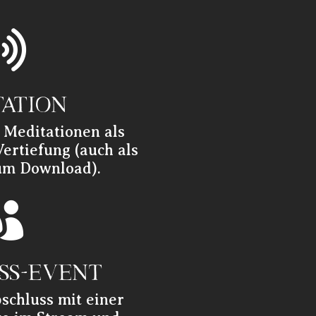

TATION
 Meditationen als
ertiefung (auch als
um Download).

SS-EVENT
chluss mit einer