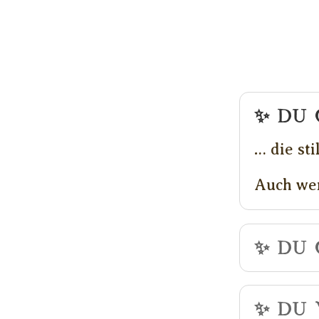
✨ Du 
… die st
Auch wen
✨ Du
✨ Du