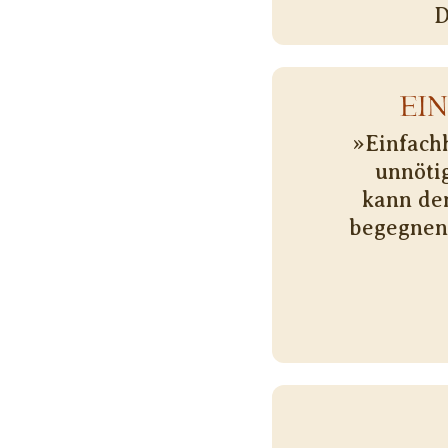
D
EI
»Einfachh
unnötig
kann de
begegnen.