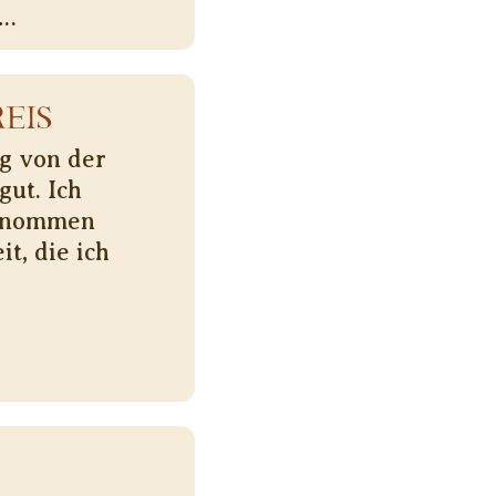
 …
EIS
eg von der
gut. Ich
genommen
t, die ich