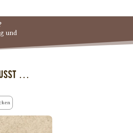
?
ng und
ewusst …
cken