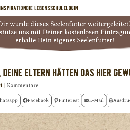
INSPIRATION
DIE LEBENSSCHULE
LOGIN
Dir wurde dieses Seelenfutter weitergeleitet
stütze uns mit Deiner kostenlosen Eintragu
erhalte Dein eigenes Seelenfutter!
r, Deine Eltern hätten das hier g
24
|
Kommentare
hatsapp
Facebook
Pinterest
E-Mail
Ausdru