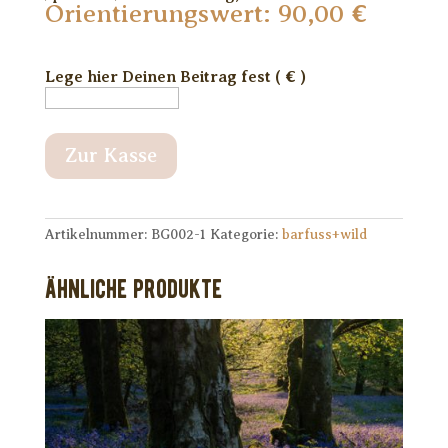
Orientierungswert:
90,00
€
Lege hier Deinen Beitrag fest
( € )
Einzelcoaching
Zur Kasse
(1
Einheit)
Menge
Artikelnummer:
BG002-1
Kategorie:
barfuss+wild
Ähnliche Produkte