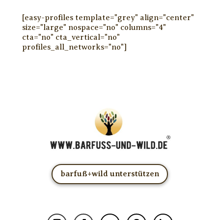
[easy-profiles template="grey" align="center"
size="large" nospace="no" columns="4"
cta="no" cta_vertical="no"
profiles_all_networks="no"]
barfuß+wild unterstützen