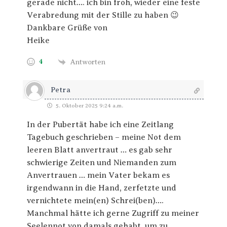
gerade nicht…. ich bin froh, wieder eine feste
Verabredung mit der Stille zu haben 😉
Dankbare Grüße von
Heike
4
Antworten
Petra
5. Oktober 2025 9:24 a.m.
In der Pubertät habe ich eine Zeitlang
Tagebuch geschrieben – meine Not dem
leeren Blatt anvertraut … es gab sehr
schwierige Zeiten und Niemanden zum
Anvertrauen … mein Vater bekam es
irgendwann in die Hand, zerfetzte und
vernichtete mein(en) Schrei(ben)….
Manchmal hätte ich gerne Zugriff zu meiner
Seelennot von damals gehabt, um zu