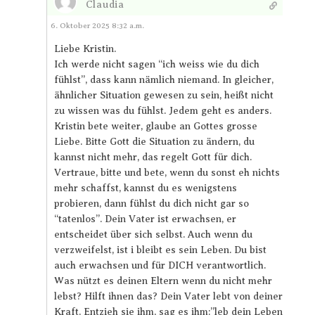
Claudia
Antworten
6. Oktober 2025 8:32 a.m.
Liebe Kristin.
Ich werde nicht sagen “ich weiss wie du dich
fühlst”, dass kann nämlich niemand. In gleicher,
ähnlicher Situation gewesen zu sein, heißt nicht
zu wissen was du fühlst. Jedem geht es anders.
Kristin bete weiter, glaube an Gottes grosse
Liebe. Bitte Gott die Situation zu ändern, du
kannst nicht mehr, das regelt Gott für dich.
Vertraue, bitte und bete, wenn du sonst eh nichts
mehr schaffst, kannst du es wenigstens
probieren, dann fühlst du dich nicht gar so
“tatenlos”. Dein Vater ist erwachsen, er
entscheidet über sich selbst. Auch wenn du
verzweifelst, ist i bleibt es sein Leben. Du bist
auch erwachsen und für DICH verantwortlich.
Was nützt es deinen Eltern wenn du nicht mehr
lebst? Hilft ihnen das? Dein Vater lebt von deiner
Kraft. Entzieh sie ihm, sag es ihm:”leb dein Leben