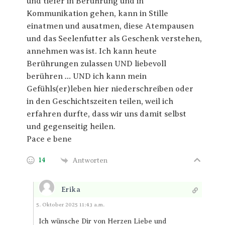
und tiefer in Berührung und in
Kommunikation gehen, kann in Stille
einatmen und ausatmen, diese Atempausen
und das Seelenfutter als Geschenk verstehen,
annehmen was ist. Ich kann heute
Berührungen zulassen UND liebevoll
berühren … UND ich kann mein
Gefühls(er)leben hier niederschreiben oder
in den Geschichtszeiten teilen, weil ich
erfahren durfte, dass wir uns damit selbst
und gegenseitig heilen.
Pace e bene
14
Antworten
Erika
Antworten
5. Oktober 2025 11:43 a.m.
Ich wünsche Dir von Herzen Liebe und