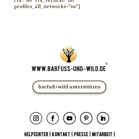
cta="no" cta_vertical="no"
profiles_all_networks="no"]
barfuß+wild unterstützen
HELPCENTER
|
KONTAKT
|
PRESSE
|
MITARBEIT
|