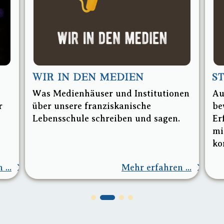
WIR IN DEN MEDIEN
S
Was Medienhäuser und Institutionen
Au
r
über unsere franziskanische
be
Lebensschule schreiben und sagen.
Er
mi
ko
...
Mehr erfahren ...