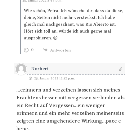
Antworten
25. Januar 2022 5:47 p.m.
Wie schön, Petra. Ich wünsche dir, dass du diese,
deine, Seiten nicht mehr versteckst. Ich habe
gleich mal nachgeschaut, was Rio Abierto ist.
Hört sich toll an, würde ich auch gerne mal
ausprobieren. 😉
0
Antworten
Norbert
25. Januar 2022 12:12 p.m.
…erinnern und verzeihen lassen sich meines
Erachtens besser mit vergessen verbinden als
ein Recht auf Vergessen…ein weniger
erinnern und ein mehr verzeihen meinerseits
zeigten eine umgehendere Wirkung…pace e
bene…