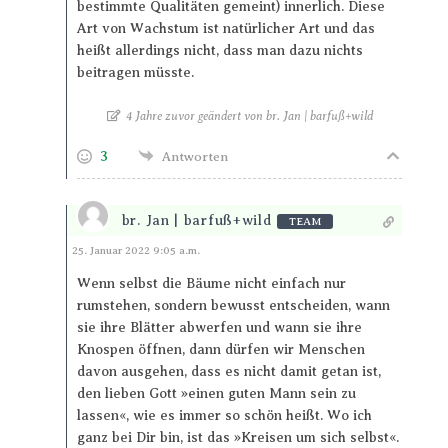
bestimmte Qualitäten gemeint) innerlich. Diese
Art von Wachstum ist natürlicher Art und das
heißt allerdings nicht, dass man dazu nichts
beitragen müsste.
4 Jahre zuvor geändert von br. Jan | barfuß+wild
3
Antworten
br. Jan | barfuß+wild
TEAM
Antworten
25. Januar 2022 9:05 a.m.
Wenn selbst die Bäume nicht einfach nur
rumstehen, sondern bewusst entscheiden, wann
sie ihre Blätter abwerfen und wann sie ihre
Knospen öffnen, dann dürfen wir Menschen
davon ausgehen, dass es nicht damit getan ist,
den lieben Gott »einen guten Mann sein zu
lassen«, wie es immer so schön heißt. Wo ich
ganz bei Dir bin, ist das »Kreisen um sich selbst«.