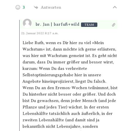
3
Antworten
br. Jan | barfuß+wild
TEAM
Antworten
25. Januar 2022 8:57 a.m.
Liebe Ruth, wenn es Dir hier zu viel »Mein
Wachstum« ist, dann möchte ich gerne erläutern,
was hier mit Wachstum gemeint ist. Es geht nicht
darum, dass Du immer größer und besser wirst,
kurzum: Wenn Du das verbreitete
Selbstoptimierungsgehabe hier in unsere
Angebote hineinprojizierst, liegst Du falsch.
Wenn Du an den Eremos-Wochen teilnimmst, bist
Du hinterher nicht besser oder größer. Und doch
bist Du gewachsen, denn jeder Mensch (und jede
Pflanze und jedes Tier) wächst. In der ersten
Lebenshälfte tatsächlich auch äußerlich, in der
zweiten Lebenshälfte (und damit sind ja
bekanntlich nicht Lebensjahre, sondern