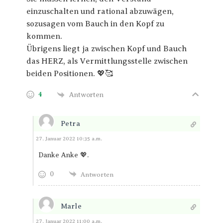
einzuschalten und rational abzuwägen,
sozusagen vom Bauch in den Kopf zu
kommen.
Übrigens liegt ja zwischen Kopf und Bauch
das HERZ, als Vermittlungsstelle zwischen
beiden Positionen. 💖🥰
4
Antworten
Petra
Antworten
27. Januar 2022 10:35 a.m.
Danke Anke 💖.
0
Antworten
Marle
Antworten
27. Januar 2022 11:00 a.m.