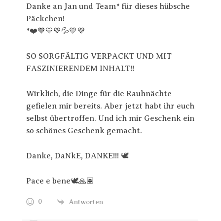
Danke an Jan und Team* für dieses hübsche
Päckchen!
*❤️🧡💛💚💦💙💜
SO SORGFÄLTIG VERPACKT UND MIT
FASZINIERENDEM INHALT!!
Wirklich, die Dinge für die Rauhnächte
gefielen mir bereits. Aber jetzt habt ihr euch
selbst übertroffen. Und ich mir Geschenk ein
so schönes Geschenk gemacht.
Danke, DaNkE, DANKE!!! 🕊️
Pace e bene🕊️🙏🏽
0
Antworten