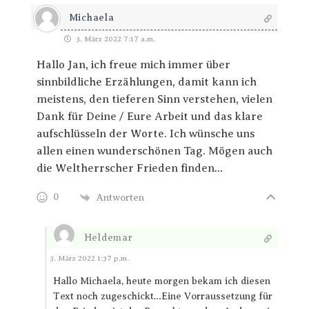
Michaela
3. März 2022 7:17 a.m.
Hallo Jan, ich freue mich immer über
sinnbildliche Erzählungen, damit kann ich
meistens, den tieferen Sinn verstehen, vielen
Dank für Deine / Eure Arbeit und das klare
aufschlüsseln der Worte. Ich wünsche uns
allen einen wunderschönen Tag. Mögen auch
die Weltherrscher Frieden finden…
0
Antworten
Heldemar
Antworten
3. März 2022 1:37 p.m.
Hallo Michaela, heute morgen bekam ich diesen
Text noch zugeschickt…Eine Vorraussetzung für