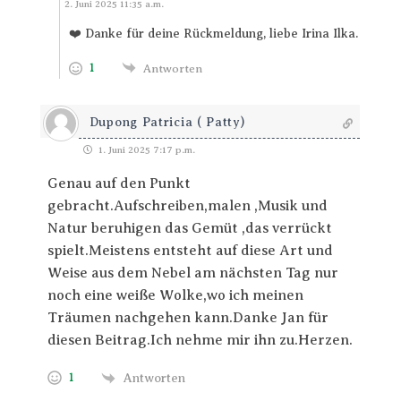
Antworten
2. Juni 2025 11:35 a.m.
❤️ Danke für deine Rückmeldung, liebe Irina Ilka.
1
Antworten
Dupong Patricia ( Patty)
1. Juni 2025 7:17 p.m.
Genau auf den Punkt
gebracht.Aufschreiben,malen ,Musik und
Natur beruhigen das Gemüt ,das verrückt
spielt.Meistens entsteht auf diese Art und
Weise aus dem Nebel am nächsten Tag nur
noch eine weiße Wolke,wo ich meinen
Träumen nachgehen kann.Danke Jan für
diesen Beitrag.Ich nehme mir ihn zu.Herzen.
1
Antworten