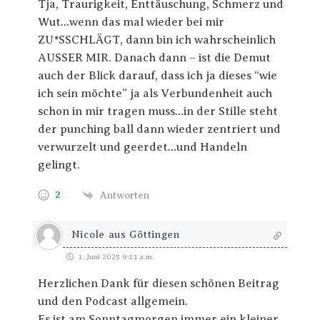
Tja, Traurigkeit, Enttäuschung, Schmerz und
Wut…wenn das mal wieder bei mir
ZU*SSCHLÄGT, dann bin ich wahrscheinlich
AUSSER MIR. Danach dann – ist die Demut
auch der Blick darauf, dass ich ja dieses “wie
ich sein möchte” ja als Verbundenheit auch
schon in mir tragen muss…in der Stille steht
der punching ball dann wieder zentriert und
verwurzelt und geerdet…und Handeln
gelingt.
2
Antworten
Nicole aus Göttingen
1. Juni 2025 9:13 a.m.
Herzlichen Dank für diesen schönen Beitrag
und den Podcast allgemein.
Es ist am Sonntagmorgen immer ein kleiner