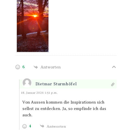
6
Antworten
Dietmar Sturmhöfel
Antworten
18. Januar 2026 1:51 p.m.
Von Aussen kommen die Inspirationen sich
selbst zu entdecken. Ja, so empfinde ich das
auch.
4
Antworten