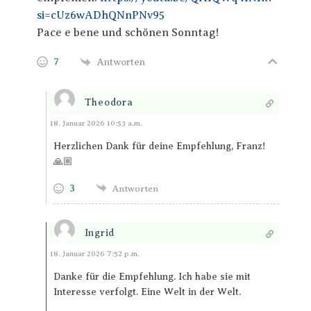
si=cUz6wADhQNnPNv95
Pace e bene und schönen Sonntag!
7
Antworten
Theodora
Antworten
18. Januar 2026 10:53 a.m.
Herzlichen Dank für deine Empfehlung, Franz!
🙏🏼
3
Antworten
Ingrid
Antworten
18. Januar 2026 7:52 p.m.
Danke für die Empfehlung. Ich habe sie mit
Interesse verfolgt. Eine Welt in der Welt.