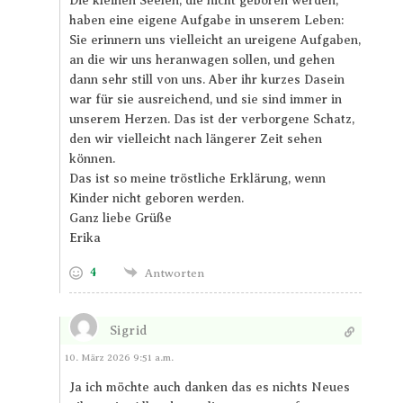
Die kleinen Seelen, die nicht geboren werden,
haben eine eigene Aufgabe in unserem Leben:
Sie erinnern uns vielleicht an ureigene Aufgaben,
an die wir uns heranwagen sollen, und gehen
dann sehr still von uns. Aber ihr kurzes Dasein
war für sie ausreichend, und sie sind immer in
unserem Herzen. Das ist der verborgene Schatz,
den wir vielleicht nach längerer Zeit sehen
können.
Das ist so meine tröstliche Erklärung, wenn
Kinder nicht geboren werden.
Ganz liebe Grüße
Erika
4
Antworten
Sigrid
Antworten
10. März 2026 9:51 a.m.
Ja ich möchte auch danken das es nichts Neues