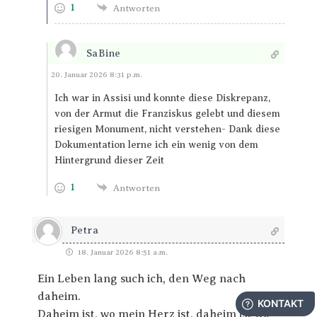
1
Antworten
SaBine
Antworten
20. Januar 2026 8:31 p.m.
Ich war in Assisi und konnte diese Diskrepanz,
von der Armut die Franziskus gelebt und diesem
riesigen Monument, nicht verstehen- Dank diese
Dokumentation lerne ich ein wenig von dem
Hintergrund dieser Zeit
1
Antworten
Petra
18. Januar 2026 8:51 a.m.
Ein Leben lang such ich, den Weg nach
daheim.
Daheim ist, wo mein Herz ist, daheim ist wo