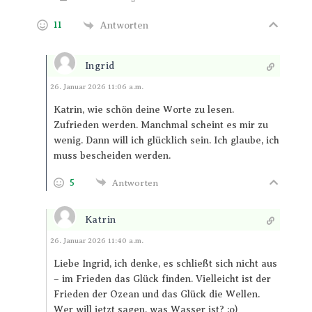
11
Antworten
Ingrid
Antworten
26. Januar 2026 11:06 a.m.
Katrin, wie schön deine Worte zu lesen.
Zufrieden werden. Manchmal scheint es mir zu
wenig. Dann will ich glücklich sein. Ich glaube, ich
muss bescheiden werden.
5
Antworten
Katrin
Antworten
26. Januar 2026 11:40 a.m.
Liebe Ingrid, ich denke, es schließt sich nicht aus
– im Frieden das Glück finden. Vielleicht ist der
Frieden der Ozean und das Glück die Wellen.
Wer will jetzt sagen, was Wasser ist? ;o)