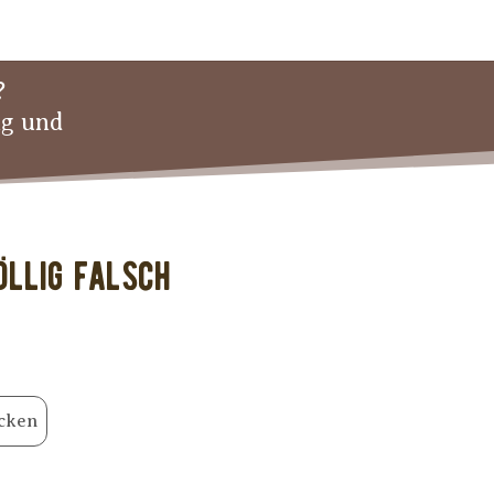
?
ng und
öllig falsch
cken