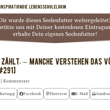
INSPIRATION
DIE LEBENSSCHULE
LOGIN
Dir wurde dieses Seelenfutter weitergeleitet
stütze uns mit Deiner kostenlosen Eintragu
erhalte Dein eigenes Seelenfutter!
e zählt« – manche verstehen das v
#291]
|
Kommentare
hatsapp
Facebook
Pinterest
E-Mail
Ausdru