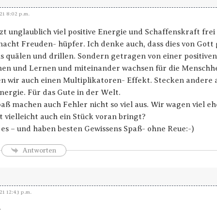
21 8:02 p.m.
t unglaublich viel positive Energie und Schaffenskraft frei 
macht Freuden- hüpfer. Ich denke auch, dass dies von Gott g
ns quälen und drillen. Sondern getragen von einer positive
en und Lernen und miteinander wachsen für die Menschhe
en wir auch einen Multiplikatoren- Effekt. Stecken andere 
nergie. Für das Gute in der Welt.
aß machen auch Fehler nicht so viel aus. Wir wagen viel eh
 vielleicht auch ein Stück voran bringt?
 es – und haben besten Gewissens Spaß- ohne Reue:-)
Antworten
21 12:43 p.m.
r