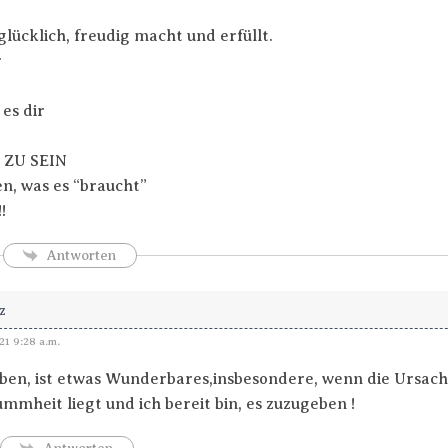
glücklich, freudig macht und erfüllt.
r
es dir
 ZU SEIN
en, was es “braucht”
!
Antworten
z
21 9:28 a.m.
ben, ist etwas Wunderbares,insbesondere, wenn die Ursach
mmheit liegt und ich bereit bin, es zuzugeben !