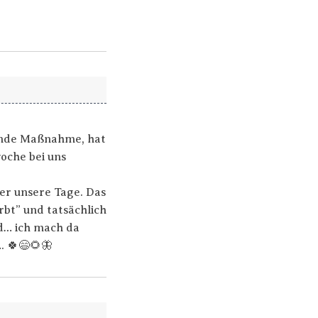
sunde Maßnahme, hat
woche bei uns
er unsere Tage. Das
ärbt” und tatsächlich
nd… ich mach da
. 🍀😄🌻🦋