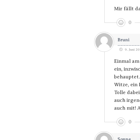
Mir fällt d
0
Bruni
9. Juni 20
Einmal am 
ein, inzwi
behauptet.
Witze, ein
Tolle dabei
auch irgen
auch mit! 
0
Sonne