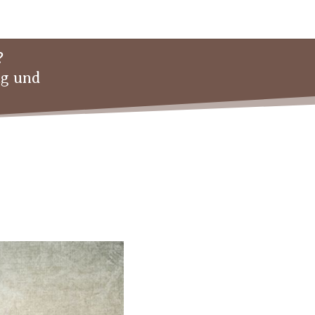
?
ng und