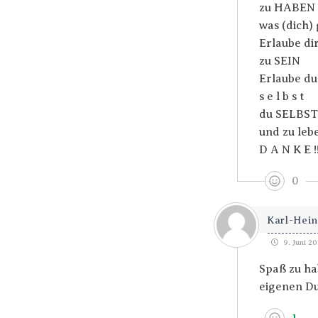
zu HABEN
was (dich) 
Erlaube di
zu SEIN
Erlaube du 
s e l b s t
du SELBST
und zu leb
D A N K E !!
0
Karl-Hein
9. Juni 20
Spaß zu ha
eigenen Du