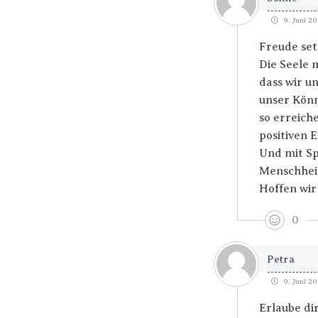
9. Juni 20
Freude setz
Die Seele 
dass wir u
unser Könn
so erreich
positiven E
Und mit Sp
Menschheit
Hoffen wir
0
Petra
9. Juni 20
Erlaube di