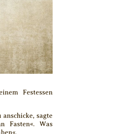
einem Festessen
 anschicke, sagte
nn Fasten«. Was
aben«.