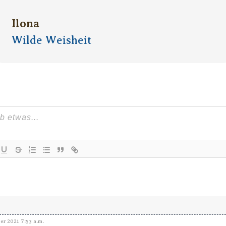
Ilona
Wilde Weisheit
er 2021 7:53 a.m.