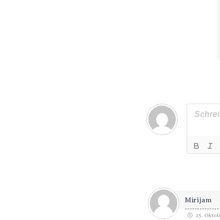
Mirijam
15. Oktob