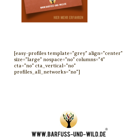
[easy-profiles template="grey" align="center"
size="large" nospace="no" columns="4"
cta="no" cta_vertical="no"
profiles_all_networks="no"]