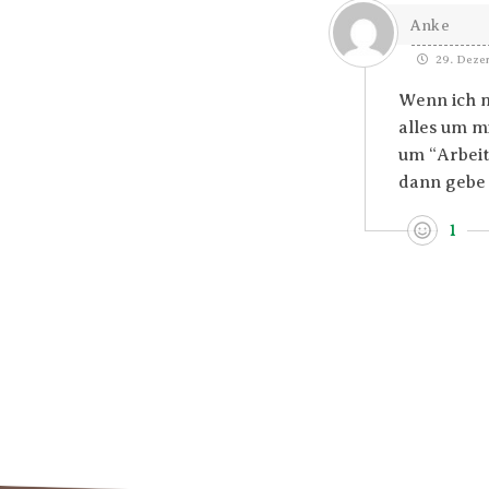
Anke
29. Dezem
Wenn ich m
alles um mi
um “Arbeit
dann gebe 
1