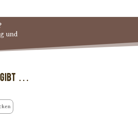
?
ng und
 gibt …
cken