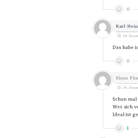
0
Karl-Hein
29. Dezem
Das habe i
0
Klaus Pü
29. Dezem
Schon mal 
Wer sich v
Ideal ist 
1