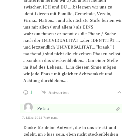
Mutterleib lernen wir a) zu unterscheiden
zwischen ICH und DU …..b) lernen wir uns zu
identifzieren mit Familie, Gemeinde, Verein,
Firma…Nation…. und als nächste Stufe lernen wir
uns mit allen ( und allem ) als EINS
wahrzunehmen : er nennt es die Phase / Suche
nach der INDIVIDUALITÄT …der IDENTITÄT …
und letztendlich UNIVERSALITÄT….”krank” (
machend ) sind nicht die einzelnen Phasen selbst
…sondern das steckenbleiben…. (an einer Stelle
im Rad des Lebens… )…in diesem Sinne mögen
wir jede Phase mit gleicher Achtsamkeit und
Achtung durchleben….
1
Antworten
Petra
Antworten
7. März 2022 7:39 p.m.
Danke für deine Antwort, die in uns steckt und
gelebt, im Fluss sein, eben nicht steckenbleiben