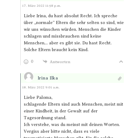
Antworten
17. März 2022 11:58 p.m.
Liebe Irina, du hast absolut Recht. Ich spreche
über „normale“ Eltern die sehr selten so sind, wie
wir uns wünschen würden. Menschen die Kinder
schlagen und missbrauchen sind keine
Menschen… aber es gibt sie. Du hast Recht.
Solche Eltern braucht kein Kind.
0
Antworten
Irina Ilka
Antworten
18. März 2022 9:01 a.m.
Liebe Paloma,
schlagende Eltern sind auch Menschen, meist mit
einer Kindheit, in der Gewalt auf der
Tagesordnung stand.
Ich verstehe, was du meinst mit deinen Worten.
Vergiss aber bitte nicht, dass es viele