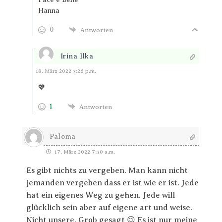
Hanna
0
Antworten
Irina Ilka
Antworten
18. März 2022 3:26 p.m.
💖
1
Antworten
Paloma
17. März 2022 7:30 a.m.
Es gibt nichts zu vergeben. Man kann nicht
jemanden vergeben dass er ist wie er ist. Jede
hat ein eigenes Weg zu gehen. Jede will
glücklich sein aber auf eigene art und weise.
Nicht unsere. Grob gesagt 😉 Es ist nur meine