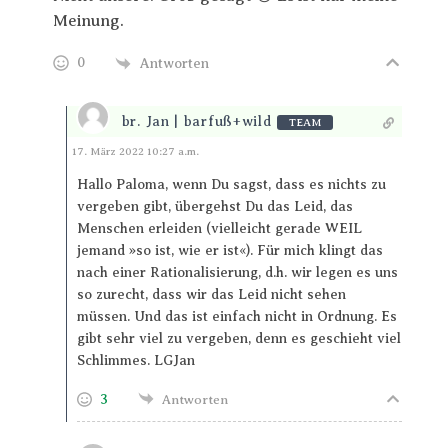
Meinung.
0
Antworten
br. Jan | barfuß+wild
TEAM
Antworten
17. März 2022 10:27 a.m.
Hallo Paloma, wenn Du sagst, dass es nichts zu
vergeben gibt, übergehst Du das Leid, das
Menschen erleiden (vielleicht gerade WEIL
jemand »so ist, wie er ist«). Für mich klingt das
nach einer Rationalisierung, d.h. wir legen es uns
so zurecht, dass wir das Leid nicht sehen
müssen. Und das ist einfach nicht in Ordnung. Es
gibt sehr viel zu vergeben, denn es geschieht viel
Schlimmes. LGJan
3
Antworten