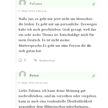
Paloma
Antworten
17. März 2022 3:48 p.m.
Hallo Jan, es geht mir jetzt nicht um Menschen
die leiden. Es geht mir um personliche. Deswegen
habe ich auch geschrieben: Grob gesagt, weil das
ein sehr weite Thema ist. Entschuldige mich für
mein Deutsch. Es ist nicht meine
eine
dir
Muttersprache.Es geht um
Person die
weh gatan hat.
0
Antworten
Peter
Antworten
17. März 2022 10:30 a.m.
Liebe Paloma, ich kann deine Meinung gut
nachvollziehen…und im verzeihen oder vergeben
kann ja auch eine tendentielle Überheblichkeit
gegenüber dem Mitmenschen mitschwingen…