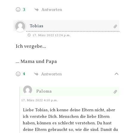
3
Antworten
Tobias
17. März 2022 12:24 p.m.
Ich vergebe…
… Mama und Papa
4
Antworten
Paloma
Antworten
17. März 2022 4:10 p.m.
Liebe Tobias, ich kenne deine Eltern nicht, aber
ich verstehe Dich. Menschen die liebe Eltern
haben, können es schlecht verstehen. Du hast
deine Eltern gebraucht so, wie die sind. Damit du