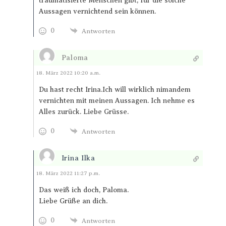
traumatisierte Menschen gibt, für die solche
Aussagen vernichtend sein können.
0
Antworten
Paloma
Antworten
18. März 2022 10:20 a.m.
Du hast recht Irina.Ich will wirklich nimandem
vernichten mit meinen Aussagen. Ich nehme es
Alles zurück. Liebe Grüsse.
0
Antworten
Irina Ilka
Antworten
18. März 2022 11:27 p.m.
Das weiß ich doch, Paloma.
Liebe Grüße an dich.
0
Antworten