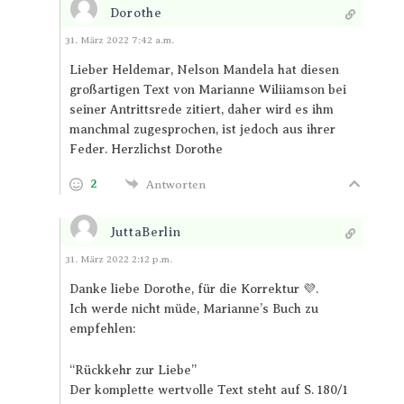
Dorothe
Antworten
31. März 2022 7:42 a.m.
Lieber Heldemar, Nelson Mandela hat diesen
großartigen Text von Marianne Wiliiamson bei
seiner Antrittsrede zitiert, daher wird es ihm
manchmal zugesprochen, ist jedoch aus ihrer
Feder. Herzlichst Dorothe
2
Antworten
JuttaBerlin
Antworten
31. März 2022 2:12 p.m.
Danke liebe Dorothe, für die Korrektur 💜.
Ich werde nicht müde, Marianne’s Buch zu
empfehlen:
“Rückkehr zur Liebe”
Der komplette wertvolle Text steht auf S. 180/1