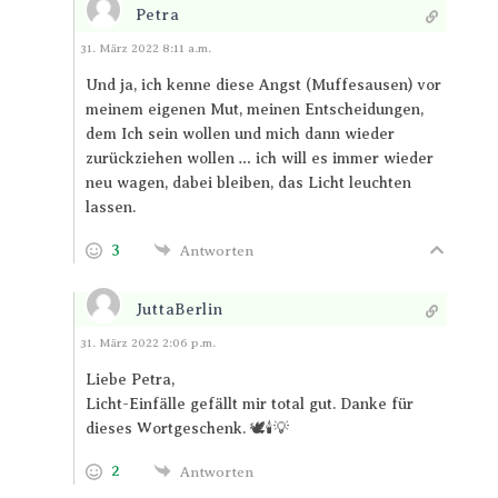
Petra
Antworten
31. März 2022 8:11 a.m.
Und ja, ich kenne diese Angst (Muffesausen) vor
meinem eigenen Mut, meinen Entscheidungen,
dem Ich sein wollen und mich dann wieder
zurückziehen wollen … ich will es immer wieder
neu wagen, dabei bleiben, das Licht leuchten
lassen.
3
Antworten
JuttaBerlin
Antworten
31. März 2022 2:06 p.m.
Liebe Petra,
Licht-Einfälle gefällt mir total gut. Danke für
dieses Wortgeschenk. 🕊️🕯️💡
2
Antworten