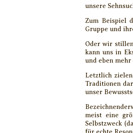
unsere Sehnsuch
Zum Beispiel d
Gruppe und ihre
Oder wir stille
kann uns in Ek
und eben mehr 
Letztlich ziele
Traditionen da
unser Bewusstse
Bezeichnenderw
meist eine grö
Selbstzweck (d
für echte Reson