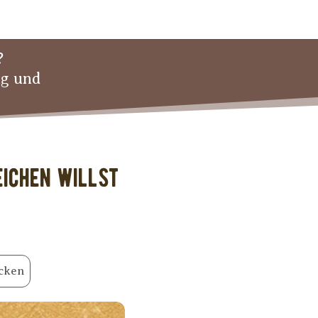
?
ng und
eichen willst
cken