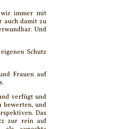
 wir immer mit
r auch damit zu
 verwundbar. Und
 eigenen Schutz
und Frauen auf
s.
and verfügt und
zu bewerten, und
erspektiven. Das
tz zur rein auf
t als »unecht«