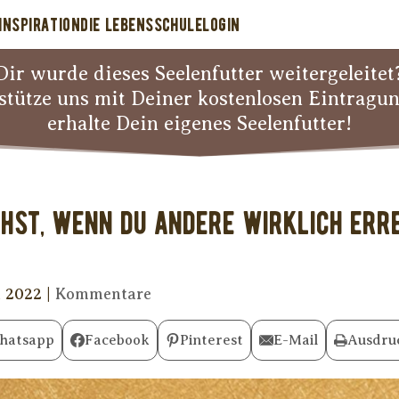
INSPIRATION
DIE LEBENSSCHULE
LOGIN
Dir wurde dieses Seelenfutter weitergeleitet
stütze uns mit Deiner kostenlosen Eintragu
erhalte Dein eigenes Seelenfutter!
hst, wenn Du andere wirklich err
l 2022
|
Kommentare
hatsapp
Facebook
Pinterest
E-Mail
Ausdru