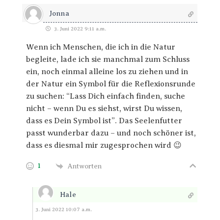
Jonna
3. Juni 2022 9:11 a.m.
Wenn ich Menschen, die ich in die Natur
begleite, lade ich sie manchmal zum Schluss
ein, noch einmal alleine los zu ziehen und in
der Natur ein Symbol für die Reflexionsrunde
zu suchen: “Lass Dich einfach finden, suche
nicht – wenn Du es siehst, wirst Du wissen,
dass es Dein Symbol ist”. Das Seelenfutter
passt wunderbar dazu – und noch schöner ist,
dass es diesmal mir zugesprochen wird 😉
1
Antworten
Hale
Antworten
3. Juni 2022 10:07 a.m.