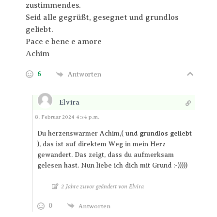
zustimmendes.
Seid alle gegrüßt, gesegnet und grundlos
geliebt.
Pace e bene e amore
Achim
6
Antworten
Elvira
Antworten
8. Februar 2024 4:34 p.m.
und grundlos geliebt
Du herzenswarmer Achim,(
), das ist auf direktem Weg in mein Herz
gewandert. Das zeigt, dass du aufmerksam
gelesen hast. Nun liebe ich dich mit Grund :-)))))
2 Jahre zuvor geändert von Elvira
0
Antworten