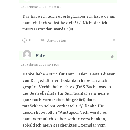
Antworten
28. Februar 2024 1:24 p.m.
Das habe ich auch überlegt…aber ich habe es mir
dann einfach selbst bestellt! 🙂 Nicht das ich
missverstanden werde :-)))
0
Antworten
Hale
Antworten
28. Februar 2024 5:51 p.m.
Danke liebe Astrid für Dein Teilen. Genau diesen
von Dir geäußerten Gedanken habe ich auch
gespürt. Vorhin habe ich es (DAS Buch , was in
die Bestsellerliste für Spiritualität sehr gerne
ganz nach vorne/oben hingehört) dann
tatsächlich selbst vorbestellt. 🙂 Danke für
diesen liebevollen “Anstupser”, ich werde es
dann vermutlich selber weiter verschenken,
sobald ich mein geschenktes Exemplar vom