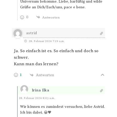
Universum bekomme. Liebe, barfüßig und wilde
Grüße an Dich/Euch/uns, pace e bene.
0
Antworten
astrid
28. Februar 2024 7:19 a.m.
Ja. So einfach ist es. So einfach und doch so
schwer.
Kann man das lernen?
1
Antworten
Irina Ilka
Antworten
28. Februar 2024 8:03 a.m.
Wir können es zumindest versuchen, liebe Astrid.
Ich bin dabei. 😀💖