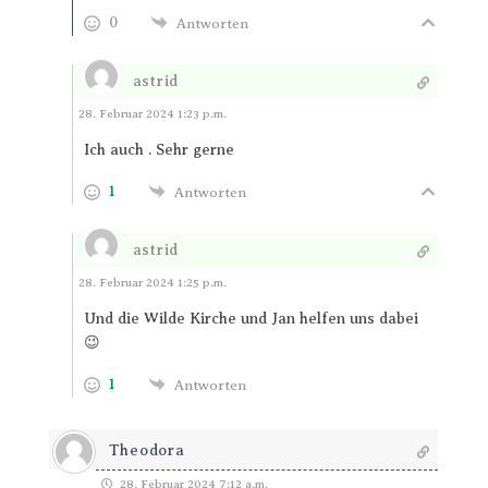
0
Antworten
astrid
Antworten
28. Februar 2024 1:23 p.m.
Ich auch . Sehr gerne
1
Antworten
astrid
Antworten
28. Februar 2024 1:25 p.m.
Und die Wilde Kirche und Jan helfen uns dabei
😉
1
Antworten
Theodora
28. Februar 2024 7:12 a.m.