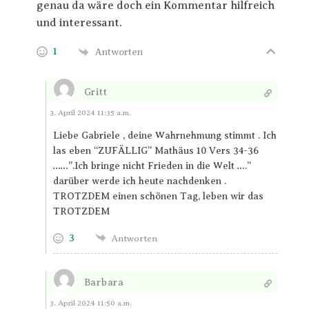
genau da wäre doch ein Kommentar hilfreich
und interessant.
1
Antworten
Gritt
Antworten
3. April 2024 11:35 a.m.
Liebe Gabriele , deine Wahrnehmung stimmt . Ich
las eben “ZUFÄLLIG” Mathäus 10 Vers 34-36
……”.Ich bringe nicht Frieden in die Welt ….”
darüber werde ich heute nachdenken .
TROTZDEM einen schönen Tag, leben wir das
TROTZDEM
3
Antworten
Barbara
Antworten
3. April 2024 11:50 a.m.