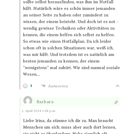
sollte selbst herausfinden, was ihm im Notfall
hilft. Natürlich wäre es schön immer jemanden
an seiner Seite zu haben oder zumindest zu
wissen, der einem beisteht. Und doch ist es not –
wendig gewisse Techniken oder Aktivitäten zu
kennen, die einem helfen sich selbst zu helfen.
So etwas wie einen Notfallplan. Da ich leider
schon oft in solchen Situationen war, weiß ich,
was mir hilft. Und trotzdem ist es natürlich am
besten jemanden zu kennen, der einem
“wenigstens” mal zuhört. Wir sind nunmal soziale
Wesen…
4
Antworten
Barbara
Antworten
3. April 2024 1:28 p.m.
Liebe Irina, da stimme ich dir zu. Man braucht
Menschen um sich; muss aber auch dort lernen,
sie nicht zu überfordern. Habe ziemlich oft