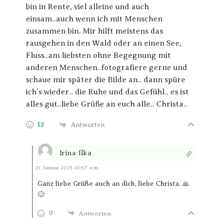
bin in Rente, viel alleine und auch
einsam..auch wenn ich mit Menschen
zusammen bin. Mir hilft meistens das
rausgehen in den Wald oder an einen See,
Fluss..am liebsten ohne Begegnung mit
anderen Menschen..fotografiere gerne und
schaue mir später die Bilde an.. dann spüre
ich’s wieder.. die Ruhe und das Gefühl.. es ist
alles gut..liebe Grüße an euch alle.. Christa..
12
Antworten
Irina Ilka
Antworten
21. Januar 2025 10:57 a.m.
Ganz liebe Grüße auch an dich, liebe Christa. 🙏
😊
0
Antworten