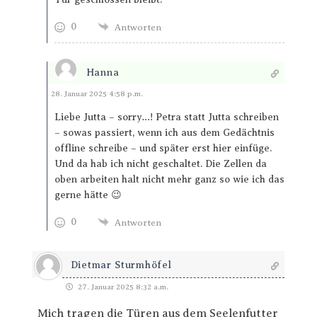
0
Antworten
Hanna
Antworten
28. Januar 2025 4:58 p.m.
Liebe Jutta – sorry…! Petra statt Jutta schreiben
– sowas passiert, wenn ich aus dem Gedächtnis
offline schreibe – und später erst hier einfüge.
Und da hab ich nicht geschaltet. Die Zellen da
oben arbeiten halt nicht mehr ganz so wie ich das
gerne hätte 😉
0
Antworten
Dietmar Sturmhöfel
27. Januar 2025 8:32 a.m.
Mich tragen die Türen aus dem Seelenfutter