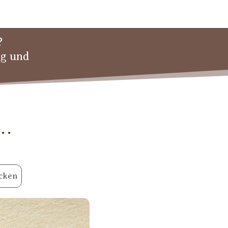
?
ng und
 …
cken