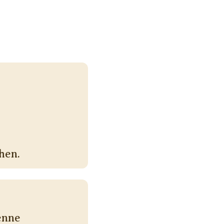
hen.
enne