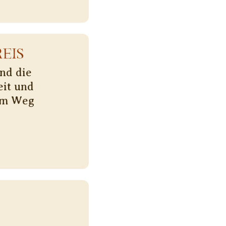
EIS
nd die
eit und
sem Weg