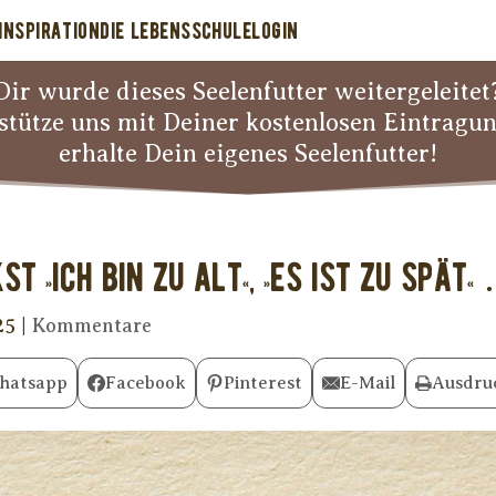
INSPIRATION
DIE LEBENSSCHULE
LOGIN
Dir wurde dieses Seelenfutter weitergeleitet
stütze uns mit Deiner kostenlosen Eintragu
erhalte Dein eigenes Seelenfutter!
t »Ich bin zu alt«, »Es ist zu spät«
25
|
Kommentare
hatsapp
Facebook
Pinterest
E-Mail
Ausdru