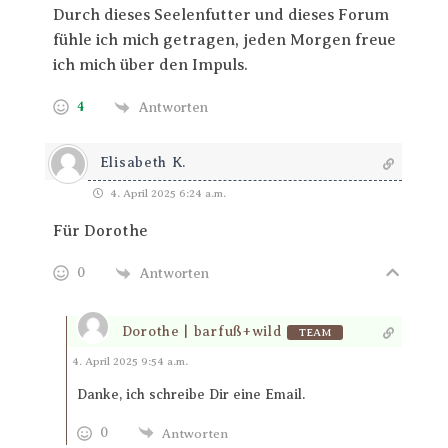
Durch dieses Seelenfutter und dieses Forum
fühle ich mich getragen, jeden Morgen freue
ich mich über den Impuls.
4
Antworten
Elisabeth K.
4. April 2025 6:24 a.m.
Für Dorothe
0
Antworten
Dorothe | barfuß+wild
TEAM
Antworten
4. April 2025 9:54 a.m.
Danke, ich schreibe Dir eine Email.
0
Antworten