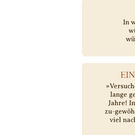
In 
w
wü
EI
»Versuche
lange g
Jahre! I
zu-gewöhn
viel na