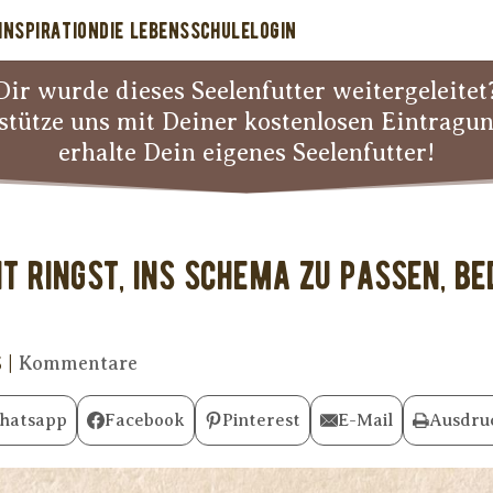
INSPIRATION
DIE LEBENSSCHULE
LOGIN
Dir wurde dieses Seelenfutter weitergeleitet
stütze uns mit Deiner kostenlosen Eintragu
erhalte Dein eigenes Seelenfutter!
t ringst, ins Schema zu passen, b
5
|
Kommentare
hatsapp
Facebook
Pinterest
E-Mail
Ausdru