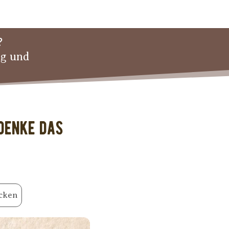
?
ng und
edenke das
cken