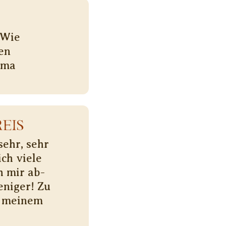
 Wie
en
ema
EIS
sehr, sehr
ch viele
h mir ab-
eniger! Zu
t meinem