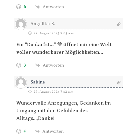
6
Antworten
Angelika S.
27. August 2025 9:03 a.m.
Ein “Du darfst…” 💚 öffnet mir eine Welt
voller wunderbarer Möglichkeiten…
3
Antworten
Sabine
27. August 2025 7:52 a.m.
Wundervolle Anregungen, Gedanken im
Umgang mit den Gefühlen des
Alltags…,Danke!
4
Antworten