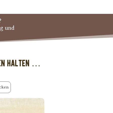
?
ng und
gen halten …
cken