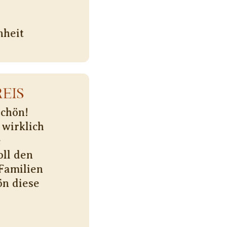
nheit
EIS
schön!
 wirklich
e
ll den
Familien
n diese