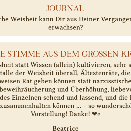
JOURNAL
he Weisheit kann Dir aus Deiner Vergange
erwachsen?
NE STIMME AUS DEM GROSSEN KR
heit statt Wissen (allein) kultivieren, sehr 
talle der Weisheit überall, Ältestenräte, die
weisen Rat geben können statt narzisstisch
tbeweihräucheru­ng und Überhöhung, liebevo
 des Einzelnen sehend und lassend, und die 
 zusammenhalten können … – so wunderschö
Vorstellung! Danke! ❤«
Beatrice