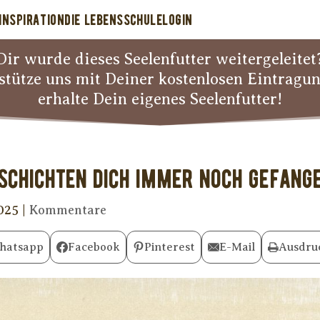
INSPIRATION
DIE LEBENSSCHULE
LOGIN
Dir wurde dieses Seelenfutter weitergeleitet
stütze uns mit Deiner kostenlosen Eintragu
erhalte Dein eigenes Seelenfutter!
schichten Dich immer noch gefan
2025
|
Kommentare
hatsapp
Facebook
Pinterest
E-Mail
Ausdru