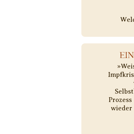
Welc
EI
»Weis
Impfkris
Selbs
Prozess
wieder