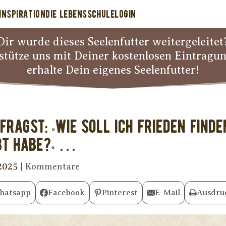
INSPIRATION
DIE LEBENSSCHULE
LOGIN
Dir wurde dieses Seelenfutter weitergeleitet
stütze uns mit Deiner kostenlosen Eintragu
erhalte Dein eigenes Seelenfutter!
fragst: »Wie soll ich Frieden finde
bt habe?« …
 2025
|
Kommentare
hatsapp
Facebook
Pinterest
E-Mail
Ausdru