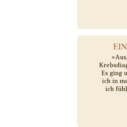
EI
»Ausg
Krebsdiag
Es ging 
ich in m
ich füh