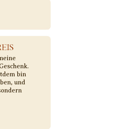
EIS
 meine
 Geschenk.
itdem bin
eben, und
 sondern