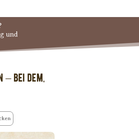
?
ng und
n – bei dem,
cken