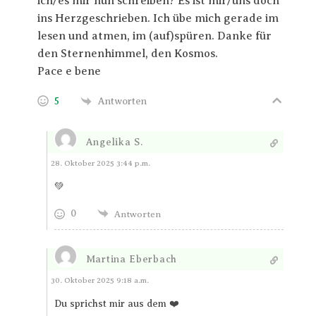
ich/es mir nun schreiben? Es ist mir/uns doch
ins Herzgeschrieben. Ich übe mich gerade im
lesen und atmen, im (auf)spüren. Danke für
den Sternenhimmel, den Kosmos.
Pace e bene
5
Antworten
Angelika S.
Antworten
28. Oktober 2025 3:44 p.m.
💚
0
Antworten
Martina Eberbach
Antworten
30. Oktober 2025 9:18 a.m.
Du sprichst mir aus dem ❤️