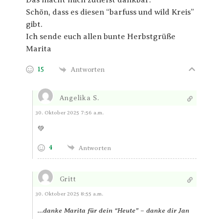
Das macht mich zutiefst dankbar.
Schön, dass es diesen “barfuss und wild Kreis”
gibt.
Ich sende euch allen bunte Herbstgrüße
Marita
15
Antworten
Angelika S.
Antworten
30. Oktober 2025 7:56 a.m.
💚
4
Antworten
Gritt
Antworten
30. Oktober 2025 8:55 a.m.
danke Marita für dein “Heute” – danke dir Jan
…