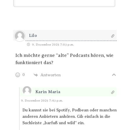
Lilo
9. Dezember 2025 7:03 p.m.
Ich möchte gerne “alte” Podcasts hören, wie
funktioniert das?
0
Antworten
Karin Maria
Antworten
9. Dezember 2025 7:43 p.m.
Du kannst sie bei Spotify, Podbean oder manchen
anderen Anbietern anhören. Gib einfach in die
Suchleiste „barfuß und wild“ ein.