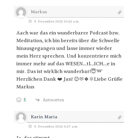
Markus
9. Dezember 2025 10:55 a.m.
Aach war das ein wunderbarer Podcast bzw.
Meditation, ich bin bereits über die Schwelle
hinausgegangen und lasse immer wieder
mein Herz sprechen. Und konzentriere mich
immer mehr auf das WESEN…tl…ICH…e in
mir. Das ist wirklich wunderbar!😇➿️
Herzlichen Dank ❤️ Jan! 😊🫶🍀🌞Liebe Grüße
Markus
5
Antworten
Karin Maria
9. Dezember 2025 6:57 a.m.