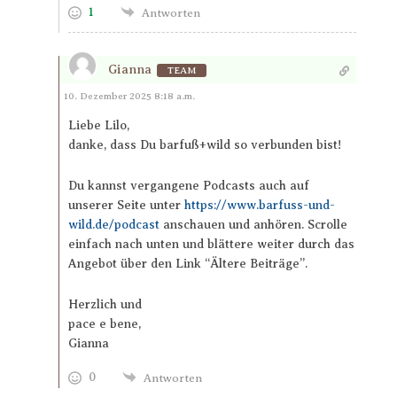
1
Antworten
Gianna
TEAM
Antworten
10. Dezember 2025 8:18 a.m.
Liebe Lilo,
danke, dass Du barfuß+wild so verbunden bist!
Du kannst vergangene Podcasts auch auf
unserer Seite unter
https://www.barfuss-und-
wild.de/podcast
anschauen und anhören. Scrolle
einfach nach unten und blättere weiter durch das
Angebot über den Link “Ältere Beiträge”.
Herzlich und
pace e bene,
Gianna
0
Antworten