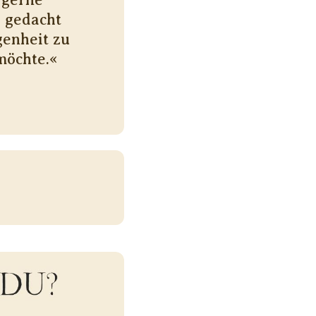
h gedacht
genheit zu
möchte.«