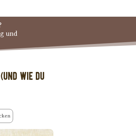
?
ng und
(und wie Du
cken