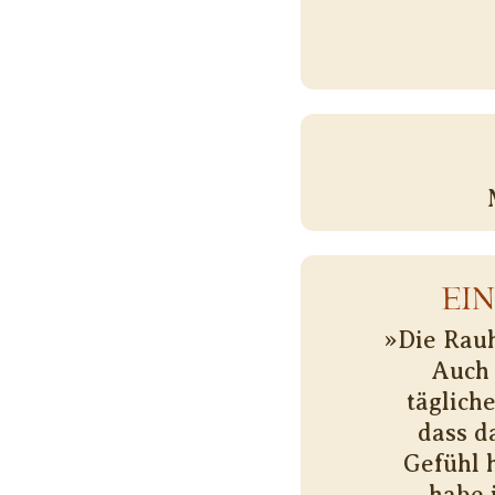
EI
»Die Rauh
Auch 
täglich
dass d
Gefühl 
habe 