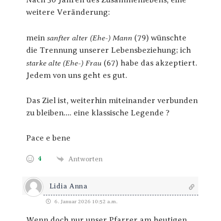
Nach 50 Jahren des Zusammenlebens, eine
weitere Veränderung:
sanfter alter (Ehe-) Mann
mein
(79) wünschte
die Trennung unserer Lebensbeziehung; ich
starke alte (Ehe-) Frau
(67) habe das akzeptiert.
Jedem von uns geht es gut.
Das Ziel ist, weiterhin miteinander verbunden
zu bleiben…. e
ine klassische Legende ?
Pace e bene
4
Antworten
Lidia Anna
6. Januar 2026 10:52 a.m.
Wenn doch nur unser Pfarrer am heutigen