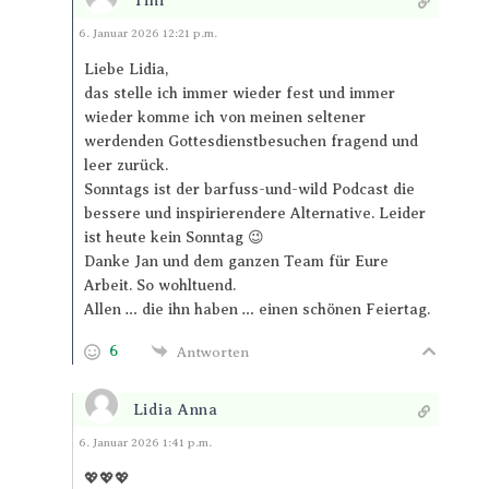
Tini
Antworten
6. Januar 2026 12:21 p.m.
Liebe Lidia,
das stelle ich immer wieder fest und immer
wieder komme ich von meinen seltener
werdenden Gottesdienstbesuchen fragend und
leer zurück.
Sonntags ist der barfuss-und-wild Podcast die
bessere und inspirierendere Alternative. Leider
ist heute kein Sonntag 😉
Danke Jan und dem ganzen Team für Eure
Arbeit. So wohltuend.
Allen … die ihn haben … einen schönen Feiertag.
6
Antworten
Lidia Anna
Antworten
6. Januar 2026 1:41 p.m.
💖💖💖