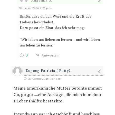
Angelika S.
Antworten
20. Januar 2026 7:25 p.m.
Schön, dass du den Wert und die Kraft des
Liebens hevorhebst.
Dazu passt ein Zitat, das ich sehr mag:
“Wir leben um lieben zu lernen – und wir lieben
um leben zu lernen.”
3
Antworten
Dupong Patricia ( Patty)
20. Januar 2026 1:37 p.m.
Meine amerikanische Mutter betonte immer:
Go, go ,go ….eine Aussage ,die mich in meiner
1.Lebenshälfte bestärkte.
Irgendwann ear ich etschöpft und beschloss