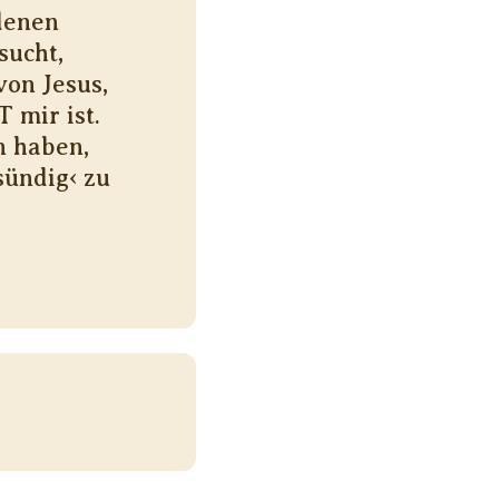
denen
sucht,
von Jesus,
 mir ist.
n haben,
sündig‹ zu