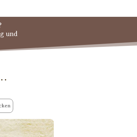
?
ng und
 …
cken