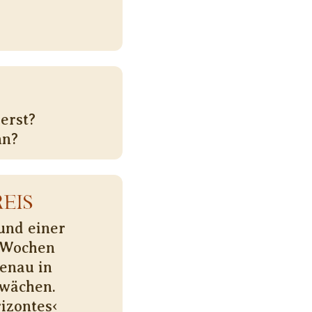
erst?
nn?
EIS
 und einer
s-Wochen
enau in
hwächen.
izontes‹