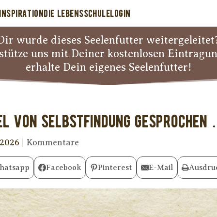
INSPIRATION
DIE LEBENSSCHULE
LOGIN
Dir wurde dieses Seelenfutter weitergeleitet
stütze uns mit Deiner kostenlosen Eintragu
erhalte Dein eigenes Seelenfutter!
iel von Selbstfindung gesprochen
 2026
|
Kommentare
hatsapp
Facebook
Pinterest
E-Mail
Ausdru