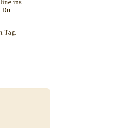
line ins
t Du
n Tag.