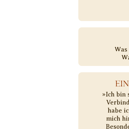
Was 
Wa
EI
»Ich bin 
Verbind
habe i
mich hi
Besonde