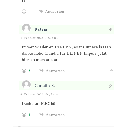
🕯️!
1
Antworten
Katrin
Antworten
4. Februar 2026 9:22 a.m.
Immer wieder er-INNERN, es ins Innere lassen…
danke liebe Claudia für DEINEN Impuls, jetzt
hier an mich und uns.
3
Antworten
Claudia S.
Antworten
4. Februar 2026 10:52 a.m.
Danke an EUCH🕯️!
2
Antworten