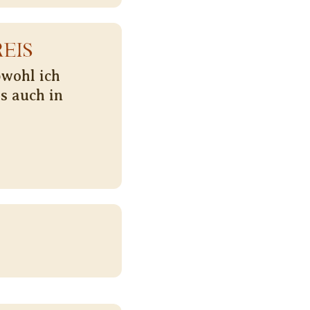
EIS
bwohl ich
s auch in