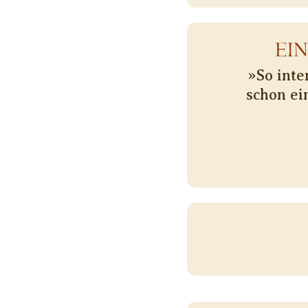
EI
»So inte
schon ei