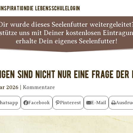
INSPIRATION
DIE LEBENSSCHULE
LOGIN
Dir wurde dieses Seelenfutter weitergeleitet
stütze uns mit Deiner kostenlosen Eintragu
erhalte Dein eigenes Seelenfutter!
ngen sind nicht nur eine Frage de
uar 2026
|
Kommentare
hatsapp
Facebook
Pinterest
E-Mail
Ausdru