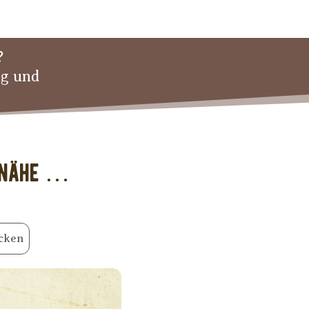
?
ng und
r Nähe …
cken