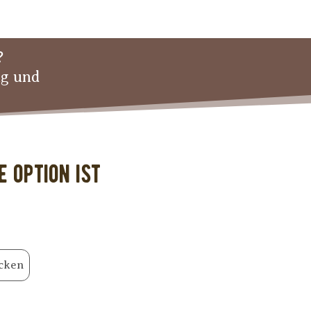
?
ng und
 Option ist
cken