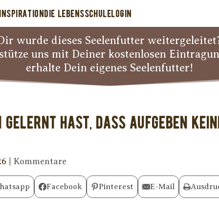
INSPIRATION
DIE LEBENSSCHULE
LOGIN
Dir wurde dieses Seelenfutter weitergeleitet
stütze uns mit Deiner kostenlosen Eintragu
erhalte Dein eigenes Seelenfutter!
 gelernt hast, dass Aufgeben keine
26
|
Kommentare
hatsapp
Facebook
Pinterest
E-Mail
Ausdru