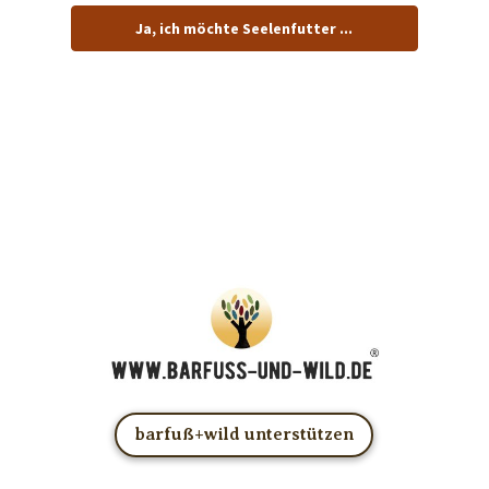
Ja, ich möchte Seelenfutter ...
… und dafür E-Mails von barfuß+wild erhalten.
ACHTUNG: Schau in Dein Mail-Postfach und bestätige
Deine Anmeldung!
Du kannst das E-Mail-Abo natürlich jederzeit ändern oder
kündigen.
barfuß+wild unterstützen