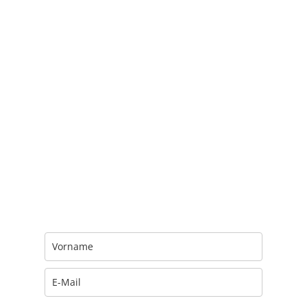
Trage Dich hier ein für Dein Seelenfutter.
Jeden Morgen um 6 Uhr. In Dein Mail-
Postfach. Kostenlos.