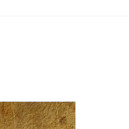
?
ng und