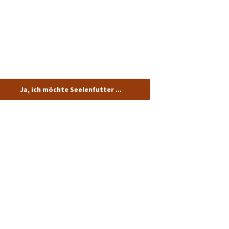
tenlos.
Ja, ich möchte Seelenfutter ...
dung!
n.