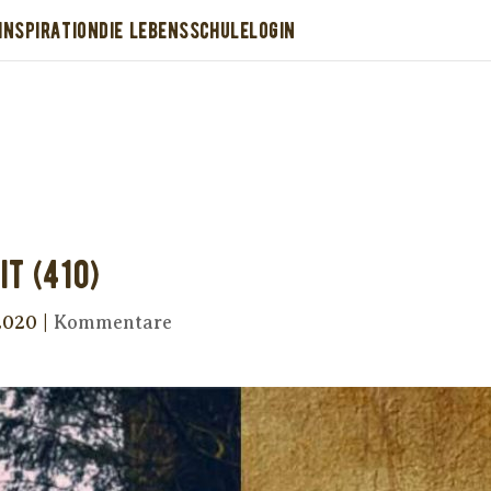
INSPIRATION
DIE LEBENSSCHULE
LOGIN
Dir wurde dieses Seelenfutter weitergeleitet
stütze uns mit Deiner kostenlosen Eintragu
erhalte Dein eigenes Seelenfutter!
it (410)
2020
|
Kommentare