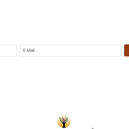
Trage Dich hier ein für Dein Seelenfutter.
Morgen um 6 Uhr. In Dein Mail-Postfach. Kos
… und dafür E-Mails von barfuß+wild erhalten.
UNG: Schau in Dein Mail-Postfach und bestätige Deine Anmel
u kannst das E-Mail-Abo natürlich jederzeit ändern oder kündige