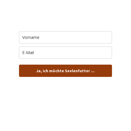
Trage Dich hier ein für Dein Seelenfutter.
Jeden Morgen um 6 Uhr. In Dein Mail-
Postfach. Kostenlos.
Ja, ich möchte Seelenfutter ...
… und dafür E-Mails von barfuß+wild erhalten.
ACHTUNG: Schau in Dein Mail-Postfach und bestätige
Deine Anmeldung!
Du kannst das E-Mail-Abo natürlich jederzeit ändern oder
kündigen.