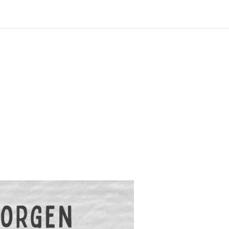
?
ng und