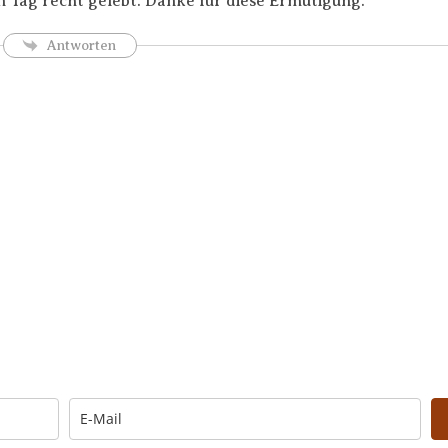
n Tag recht gelebt. Danke für diese Ermutigung.
Antworten
Trage Dich hier ein für Dein Seelenfutter.
Morgen um 6 Uhr. In Dein Mail-Postfach. Kos