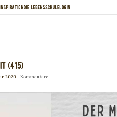
INSPIRATION
DIE LEBENSSCHULE
LOGIN
Dir wurde dieses Seelenfutter weitergeleitet
stütze uns mit Deiner kostenlosen Eintragu
erhalte Dein eigenes Seelenfutter!
it (415)
uar 2020
|
Kommentare