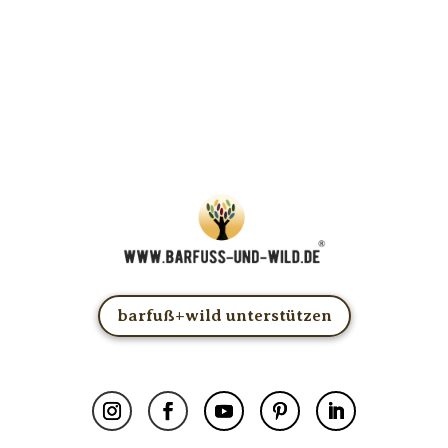
… und dafür E-Mails von barfuß+wild erhalten.
UNG: Schau in Dein Mail-Postfach und bestätige Deine Anmel
u kannst das E-Mail-Abo natürlich jederzeit ändern oder kündige
barfuß+wild unterstützen