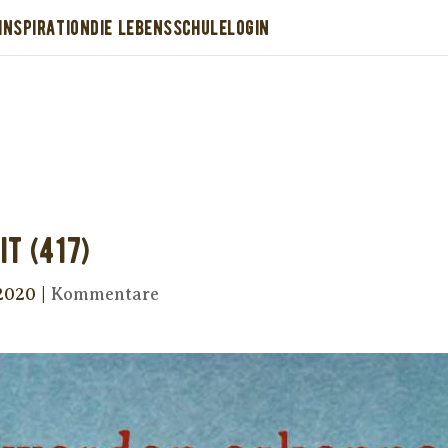
INSPIRATION
DIE LEBENSSCHULE
LOGIN
Dir wurde dieses Seelenfutter weitergeleitet
stütze uns mit Deiner kostenlosen Eintragu
erhalte Dein eigenes Seelenfutter!
it (417)
 2020
|
Kommentare