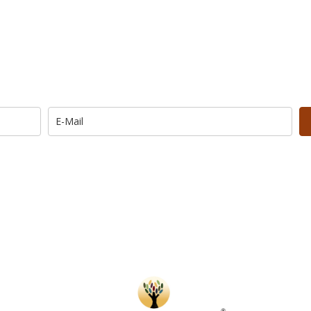
Trage Dich hier ein für Dein Seelenfutter.
Morgen um 6 Uhr. In Dein Mail-Postfach. Kos
… und dafür E-Mails von barfuß+wild erhalten.
UNG: Schau in Dein Mail-Postfach und bestätige Deine Anmel
u kannst das E-Mail-Abo natürlich jederzeit ändern oder kündige