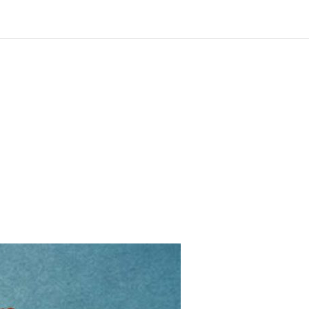
?
ng und