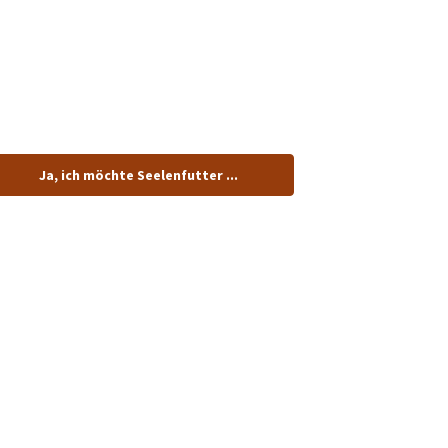
tenlos.
Ja, ich möchte Seelenfutter ...
dung!
n.