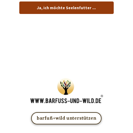
Ja, ich möchte Seelenfutter ...
… und dafür E-Mails von barfuß+wild erhalten.
ACHTUNG: Schau in Dein Mail-Postfach und bestätige
Deine Anmeldung!
Du kannst das E-Mail-Abo natürlich jederzeit ändern oder
kündigen.
barfuß+wild unterstützen