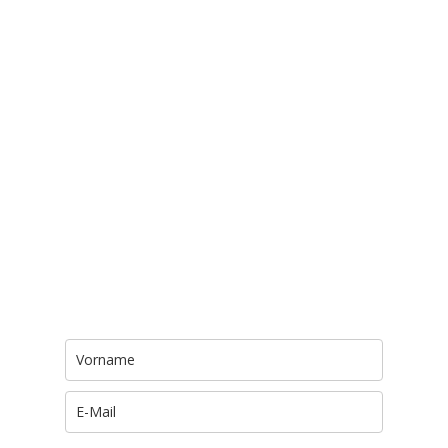
Trage Dich hier ein für Dein Seelenfutter.
Jeden Morgen um 6 Uhr. In Dein Mail-
Postfach. Kostenlos.